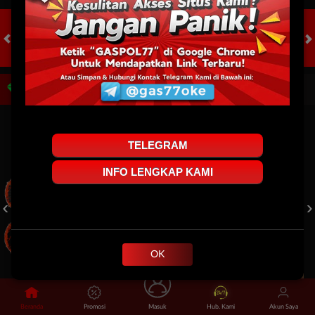
HOT GAMES
SLOTS
LIVE CASINO
RACE
TOGEL
OL
Game Populer
Mainkan Gamenya & Rasakan Sensasinya!
TELEGRAM
INFO LENGKAP KAMI
GATES OF OLYMPUS POP
TREASURES OF AZTEC
FORTUNE GARUDA 1000
100% Aman & Terpercaya!
OK
MAHJONG WINS 3 – BLACK SCATTER
MAHJONG WAYS
GATES OF OLYMPUS 1000
Beranda
Promosi
Masuk
Hub. Kami
Akun Saya